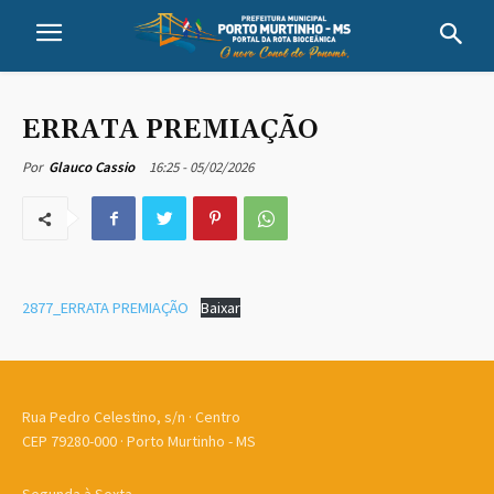
ERRATA PREMIAÇÃO
16:25 - 05/02/2026
Por
Glauco Cassio
2877_ERRATA PREMIAÇÃO
Baixar
Rua Pedro Celestino, s/n · Centro
CEP 79280-000 · Porto Murtinho - MS