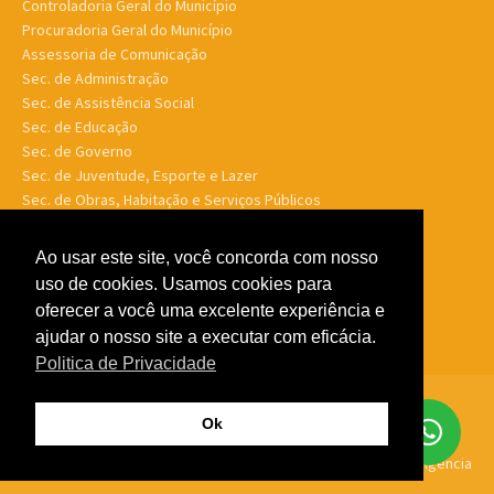
Controladoria Geral do Município
Procuradoria Geral do Município
Assessoria de Comunicação
Sec. de Administração
Sec. de Assistência Social
Sec. de Educação
Sec. de Governo
Sec. de Juventude, Esporte e Lazer
Sec. de Obras, Habitação e Serviços Públicos
Sec. de Planejamento e Finanças
Sec. de Saúde
Ao usar este site, você concorda com nosso
Sec. de Turismo
uso de cookies. Usamos cookies para
Sec. de Meio Ambiente, Desenv. Agrário, Aquicultura e Pesca
oferecer a você uma excelente experiência e
ajudar o nosso site a executar com eficácia.
Politica de Privacidade
© Porto Murtinho MS - Todos os direitos reservados -
Politica de
Ok
Privacidade
Feito por
GTW Agência