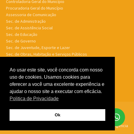
Controladoria Geral do Município
Procuradoria Geral do Município
Assessoria de Comunicação
Sec. de Administração
Sec. de Assistência Social
Sec. de Educação
Sec. de Governo
Sec. de Juventude, Esporte e Lazer
Sec. de Obras, Habitação e Serviços Públicos
Sec. de Planejamento e Finanças
Sec. de Saúde
Ao usar este site, você concorda com nosso
Sec. de Turismo
uso de cookies. Usamos cookies para
Sec. de Meio Ambiente, Desenv. Agrário, Aquicultura e Pesca
oferecer a você uma excelente experiência e
ajudar o nosso site a executar com eficácia.
Politica de Privacidade
© Porto Murtinho MS - Todos os direitos reservados -
Politica de
Ok
Privacidade
Feito por
GTW Agência