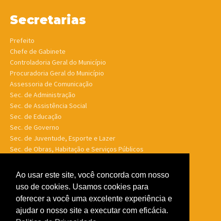
Secretarias
Prefeito
Chefe de Gabinete
Controladoria Geral do Município
Procuradoria Geral do Município
Assessoria de Comunicação
Sec. de Administração
Sec. de Assistência Social
Sec. de Educação
Sec. de Governo
Sec. de Juventude, Esporte e Lazer
Sec. de Obras, Habitação e Serviços Públicos
Sec. de Planejamento e Finanças
Sec. de Saúde
Ao usar este site, você concorda com nosso
Sec. de Turismo
uso de cookies. Usamos cookies para
Sec. de Meio Ambiente, Desenv. Agrário, Aquicultura e Pesca
oferecer a você uma excelente experiência e
ajudar o nosso site a executar com eficácia.