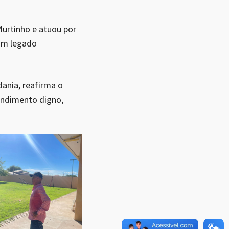
Murtinho e atuou por
 um legado
dania, reafirma o
endimento digno,