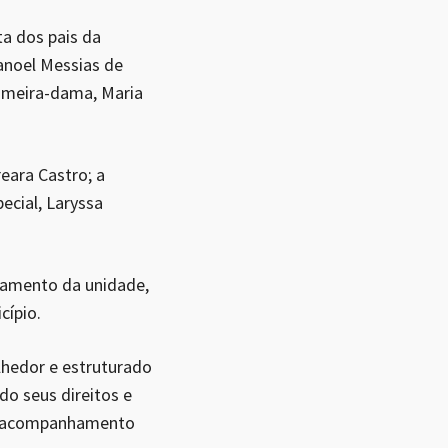
ta dos pais da
anoel Messias de
rimeira-dama, Maria
eara Castro; a
ecial, Laryssa
onamento da unidade,
cípio.
lhedor e estruturado
o seus direitos e
m acompanhamento