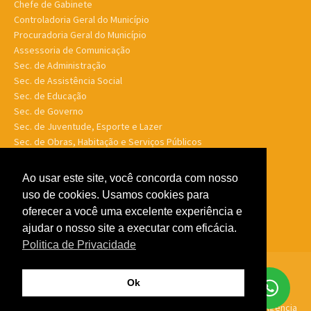
Chefe de Gabinete
Controladoria Geral do Município
Procuradoria Geral do Município
Assessoria de Comunicação
Sec. de Administração
Sec. de Assistência Social
Sec. de Educação
Sec. de Governo
Sec. de Juventude, Esporte e Lazer
Sec. de Obras, Habitação e Serviços Públicos
Sec. de Planejamento e Finanças
Sec. de Saúde
Ao usar este site, você concorda com nosso
Sec. de Turismo
uso de cookies. Usamos cookies para
Sec. de Meio Ambiente, Desenv. Agrário, Aquicultura e Pesca
oferecer a você uma excelente experiência e
ajudar o nosso site a executar com eficácia.
Politica de Privacidade
© Porto Murtinho MS - Todos os direitos reservados -
Politica de
Ok
Privacidade
Feito por
GTW Agência