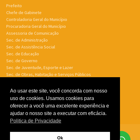
Prefeito
Chefe de Gabinete
Controladoria Geral do Município
Procuradoria Geral do Município
Assessoria de Comunicação
Sec. de Administração
Sec. de Assistência Social
Sec. de Educação
Sec. de Governo
Sec. de Juventude, Esporte e Lazer
Sec. de Obras, Habitação e Serviços Públicos
Sec. de Planejamento e Finanças
Sec. de Saúde
Ao usar este site, você concorda com nosso
Sec. de Turismo
uso de cookies. Usamos cookies para
Sec. de Meio Ambiente, Desenv. Agrário, Aquicultura e Pesca
oferecer a você uma excelente experiência e
ajudar o nosso site a executar com eficácia.
Politica de Privacidade
© Porto Murtinho MS - Todos os direitos reservados -
Politica de
Ok