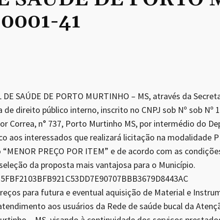
/0001-41
DE SAÚDE DE PORTO MURTINHO – MS, através da Secretari
a de direito público interno, inscrito no CNPJ sob Nº sob Nº
r Correa, n° 737, Porto Murtinho MS, por intermédio do D
lico aos interessados que realizará licitação na modalidad
o “MENOR PREÇO POR ITEM” e de acordo com as condições 
 seleção da proposta mais vantajosa para o Município.
CE: 5FBF2103BFB921C53DD7E90707BBB3679D8443AC
reços para futura e eventual aquisição de Material e Instru
atendimento aos usuários da Rede de saúde bucal da Atenç
urtinho – MS, visando à continuidade dos serviços prestado