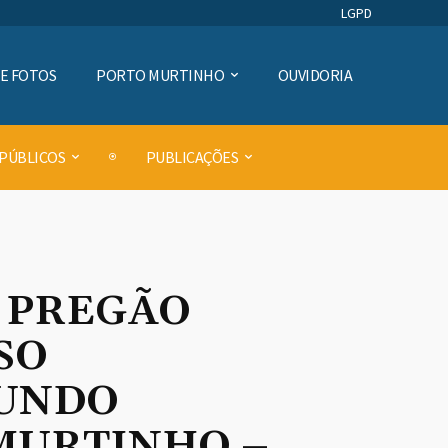
LGPD
DE FOTOS
PORTO MURTINHO
OUVIDORIA
 PÚBLICOS
PUBLICAÇÕES
O PREGÃO
SO
FUNDO
MURTINHO –