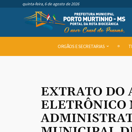
quinta-feira, 6 de agosto de 2026
ORGÃOS E SECRETARIAS
T
EXTRATO DO 
ELETRÔNICO 
ADMINISTRATI
MUNICIPAL D