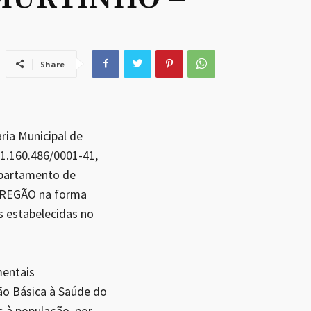
Share
a Municipal de
 11.160.486/0001-41,
epartamento de
e PREGÃO na forma
estabelecidas no
mentais
ão Básica à Saúde do
s à população, por