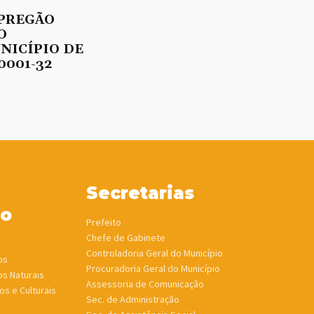
 PREGÃO
O
UNICÍPIO DE
0001-32
Secretarias
ho
Prefeito
Chefe de Gabinete
Controladoria Geral do Município
os
Procuradoria Geral do Município
os Naturais
Assessoria de Comunicação
os e Culturais
Sec. de Administração