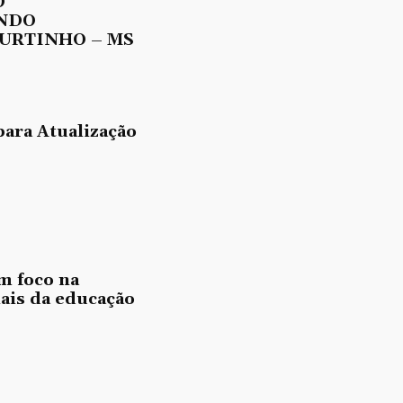
O
UNDO
URTINHO – MS
para Atualização
m foco na
nais da educação