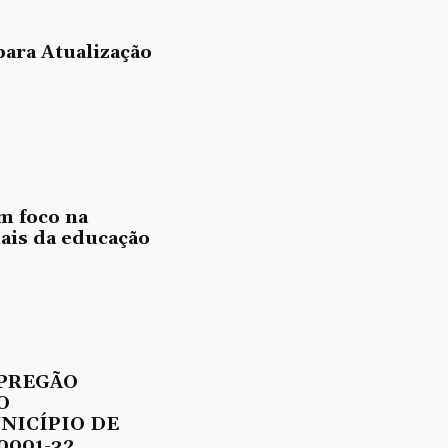
para Atualização
m foco na
nais da educação
 PREGÃO
O
UNICÍPIO DE
0001-32