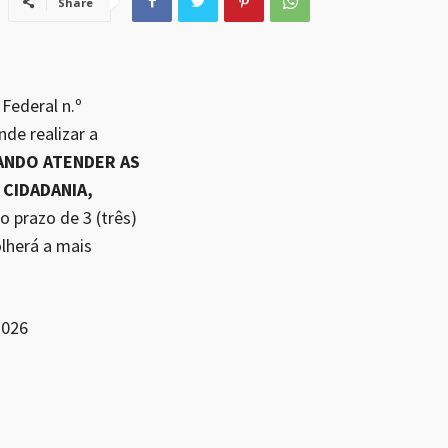
Share
Federal n.º
de realizar a
SANDO ATENDER AS
 CIDADANIA,
 prazo de 3 (três)
lherá a mais
2026