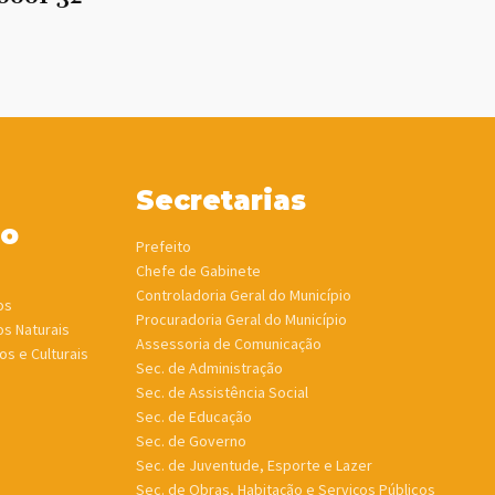
Secretarias
ho
Prefeito
Chefe de Gabinete
Controladoria Geral do Município
os
Procuradoria Geral do Município
os Naturais
Assessoria de Comunicação
os e Culturais
Sec. de Administração
Sec. de Assistência Social
Sec. de Educação
Sec. de Governo
Sec. de Juventude, Esporte e Lazer
Sec. de Obras, Habitação e Serviços Públicos