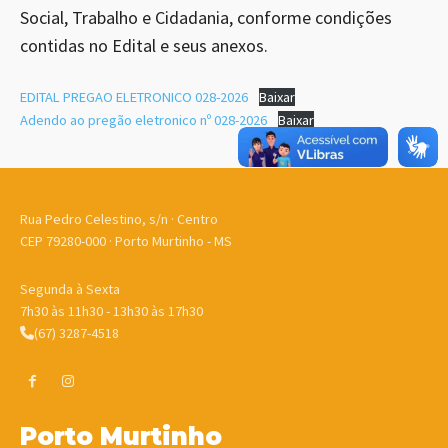
Social, Trabalho e Cidadania, conforme condições
contidas no Edital e seus anexos.
EDITAL PREGAO ELETRONICO 028-2026
Baixar
Adendo ao pregão eletronico nº 028-2026
Baixar
Rua Pedro Celestino, s/n · Centro
CEP 79280-000 · Porto Murtinho - MS
Segunda à Sexta
7h30 às 11h30 - 13h30 às 17h30
(67) 3287-4518
Porto Murtinho