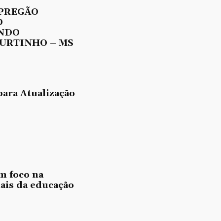
 PREGÃO
O
UNDO
URTINHO – MS
para Atualização
m foco na
nais da educação