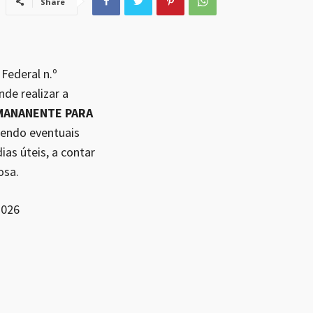
Share
Federal n.º
de realizar a
RMANANENTE PARA
endo eventuais
as úteis, a contar
osa.
2026