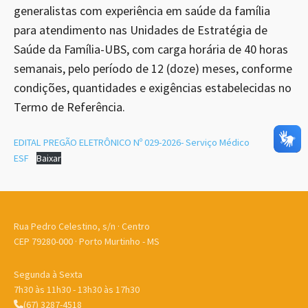
generalistas com experiência em saúde da família
para atendimento nas Unidades de Estratégia de
Saúde da Família-UBS, com carga horária de 40 horas
semanais, pelo período de 12 (doze) meses, conforme
condições, quantidades e exigências estabelecidas no
Termo de Referência.
EDITAL PREGÃO ELETRÔNICO Nº 029-2026- Serviço Médico
ESF
Baixar
Rua Pedro Celestino, s/n · Centro
CEP 79280-000 · Porto Murtinho - MS
Segunda à Sexta
7h30 às 11h30 - 13h30 às 17h30
(67) 3287-4518