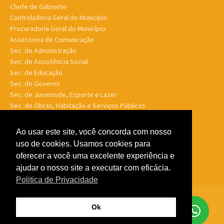
Chefe de Gabinete
Controladoria Geral do Município
Procuradoria Geral do Município
Assessoria de Comunicação
Sec. de Administração
Sec. de Assistência Social
Sec. de Educação
Sec. de Governo
Sec. de Juventude, Esporte e Lazer
Sec. de Obras, Habitação e Serviços Públicos
Sec. de Planejamento e Finanças
Sec. de Saúde
Ao usar este site, você concorda com nosso
Sec. de Turismo
uso de cookies. Usamos cookies para
Sec. de Meio Ambiente, Desenv. Agrário, Aquicultura e Pesca
oferecer a você uma excelente experiência e
ajudar o nosso site a executar com eficácia.
Politica de Privacidade
© Porto Murtinho MS - Todos os direitos reservados -
Politica de
Ok
Privacidade