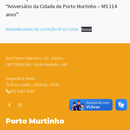
“Aniversário da Cidade de Porto Murtinho – MS 114
anos”.
INEXIGIBILIDADE DE LICITAÇÃO Nº 017-2026
Baixar
Rua Pedro Celestino, s/n · Centro
CEP 79280-000 · Porto Murtinho - MS
Segunda à Sexta
7h30 às 11h30 - 13h30 às 17h30
(67) 3287-4518
Porto Murtinho