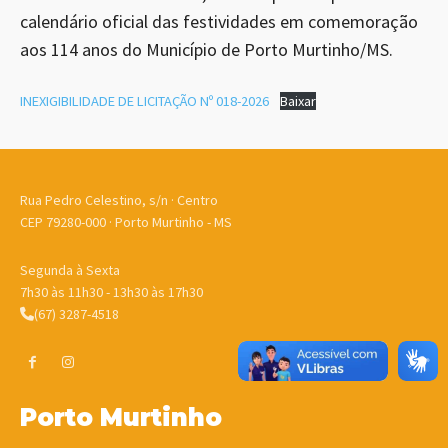
calendário oficial das festividades em comemoração
aos 114 anos do Município de Porto Murtinho/MS.
INEXIGIBILIDADE DE LICITAÇÃO Nº 018-2026
Baixar
Rua Pedro Celestino, s/n · Centro
CEP 79280-000 · Porto Murtinho - MS
Segunda à Sexta
7h30 às 11h30 - 13h30 às 17h30
(67) 3287-4518
Porto Murtinho