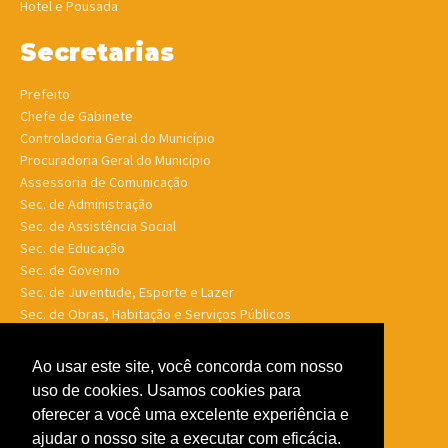
Hotel e Pousada
Secretarias
Prefeito
Chefe de Gabinete
Controladoria Geral do Município
Procuradoria Geral do Município
Assessoria de Comunicação
Sec. de Administração
Sec. de Assistência Social
Sec. de Educação
Sec. de Governo
Sec. de Juventude, Esporte e Lazer
Sec. de Obras, Habitação e Serviços Públicos
Sec. de Planejamento e Finanças
Sec. de Saúde
Ao usar este site, você concorda com nosso
Sec. de Turismo
uso de cookies. Usamos cookies para
Sec. de Meio Ambiente, Desenv. Agrário, Aquicultura e Pesca
oferecer a você uma excelente experiência e
ajudar o nosso site a executar com eficácia.