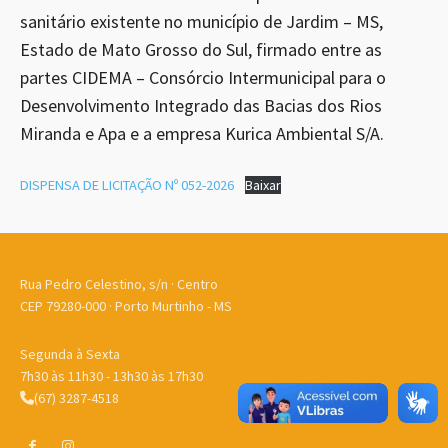
sanitário existente no município de Jardim – MS,
Estado de Mato Grosso do Sul, firmado entre as
partes CIDEMA – Consórcio Intermunicipal para o
Desenvolvimento Integrado das Bacias dos Rios
Miranda e Apa e a empresa Kurica Ambiental S/A.
DISPENSA DE LICITAÇÃO Nº 052-2026
Baixar
Rua Pedro Celestino, s/n · Centro
CEP 79280-000 · Porto Murtinho - MS
Segunda à Sexta
7h30 às 11h30 - 13h30 às 17h30
(67) 3287-4518