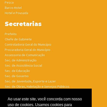
Pesca
Barco-Hotel
Hotel e Pousada
Secretarias
Prefeito
Chefe de Gabinete
Controladoria Geral do Município
Procuradoria Geral do Município
Assessoria de Comunicação
Sec. de Administração
Sec. de Assistência Social
Sec. de Educação
Sec. de Governo
Sec. de Juventude, Esporte e Lazer
Sec. de Obras, Habitação e Serviços Públicos
Sec. de Planejamento e Finanças
Sec. de Saúde
Ao usar este site, você concorda com nosso
Sec. de Turismo
uso de cookies. Usamos cookies para