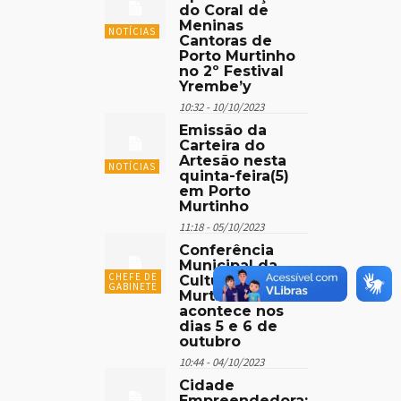
do Coral de
Meninas
NOTÍCIAS
Cantoras de
Porto Murtinho
no 2º Festival
Yrembe’y
10:32 - 10/10/2023
Emissão da
Carteira do
Artesão nesta
NOTÍCIAS
quinta-feira(5)
em Porto
Murtinho
11:18 - 05/10/2023
Conferência
Municipal da
CHEFE DE
Cultura de Porto
GABINETE
Murtinho
acontece nos
dias 5 e 6 de
outubro
10:44 - 04/10/2023
Cidade
Empreendedora: