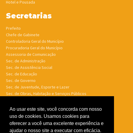
Hotel e Pousada
Secretarias
Prefeito
Chefe de Gabinete
Controladoria Geral do Município
Procuradoria Geral do Município
Assessoria de Comunicação
Sec. de Administração
Sec. de Assistência Social
Sec. de Educação
Sec. de Governo
Sec. de Juventude, Esporte e Lazer
Sec. de Obras, Habitação e Serviços Públicos
Sec. de Planejamento e Finanças
Sec. de Saúde
Ao usar este site, você concorda com nosso
Sec. de Turismo
uso de cookies. Usamos cookies para
Sec. de Meio Ambiente, Desenv. Agrário, Aquicultura e Pesca
oferecer a você uma excelente experiência e
ajudar o nosso site a executar com eficácia.