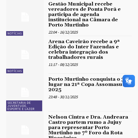
Gestão Municipal recebe
vereadores de Ponta Porã e
participa de agenda
institucional na Câmara de
Porto Murtinho
22:04 - 16/12/2025
NOTÍCIAS
Arena Caveirão recebe a 9ª
Edição do Inter Fazendas e
celebra integração dos
trabalhadores rurais
11:17 - 08/12/2025
NOTÍCIAS
Porto Murtinho conquista o 3º
lugar na 21ª Copa Assomasul
2025
23:48 - 30/11/2025
SECRETARIA DE
JUVENTUDE,
ESPORTE E LAZER
Nelson Cintra e Dra. Andreara
Castro partem rumo a Jujuy
para representar Porto
Murtinho no 7º Foro da Rota
Bioceânica